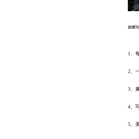
振耀写
1、
2、
3、
4、
5、