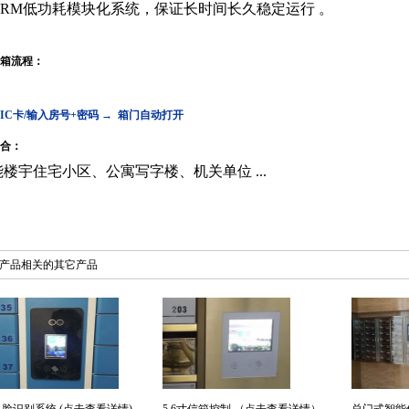
ARM低功耗
模块化系统，保证长时间
长久稳定运行
。
箱流程：
IC卡/输入房号+密码
→ 箱门自动打开
合：
楼宇住宅小区、公寓写字楼、机关单位 ...
产品相关的其它产品
人脸识别系统 (点击查看详情)
5.6寸信箱控制 （点击查看详情）
总门式智能