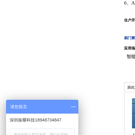
6、
住户开
刷门禁
应用场
智能
跟此
请您留言
深圳振耀科技18948734847